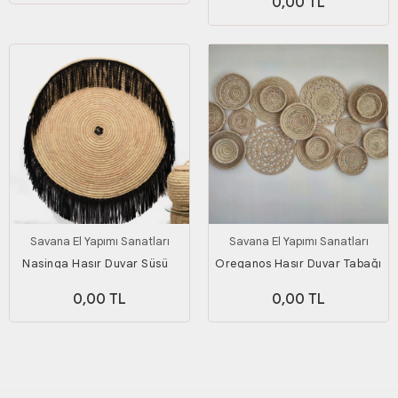
0,00 TL
Savana El Yapımı Sanatları
Savana El Yapımı Sanatları
Nasinga Hasır Duvar Süsü _
Oreganos Hasır Duvar Tabağı
Çap 100 Cm
Seti _ 18'li set (Palmiye
0,00 TL
0,00 TL
yaprağı)