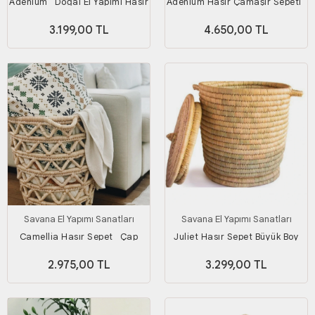
Adenium_ Doğal El Yapımı Hasır
Adenium Hasır Çamaşır Sepeti_
Çamaşır Sepeti_ Genişlik 55 Cm
2'li Set_ Genişlik 55 & 45 Cm
3.199,00 TL
4.650,00 TL
Savana El Yapımı Sanatları
Savana El Yapımı Sanatları
Camellia Hasır Sepet_ Çap
Juliet Hasır Sepet Büyük Boy
45cm X Yükseklik 50 Cm
(YÜKSEKLİK 50 CM X ÇAP 45
2.975,00 TL
3.299,00 TL
CM)