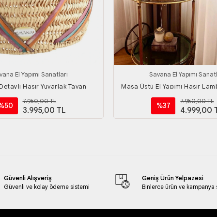
vana El Yapımı Sanatları
Savana El Yapımı Sanatl
 Detaylı Hasır Yuvarlak Tavan
Masa Üstü El Yapımı Hasır Lam
Aydınlatma
Aydınlatma Büyük B
7.950,00 TL
7.950,00 TL
%50
%37
3.995,00 TL
4.999,00 
Güvenli Alışveriş
Geniş Ürün Yelpazesi
Güvenli ve kolay ödeme sistemi
Binlerce ürün ve kampanya