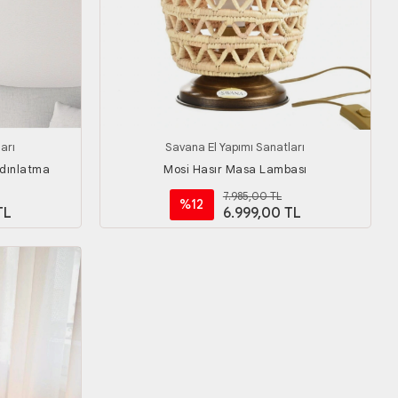
arı
Savana El Yapımı Sanatları
ydınlatma
Mosi Hasır Masa Lambası
7.985,00 TL
%12
TL
6.999,00 TL