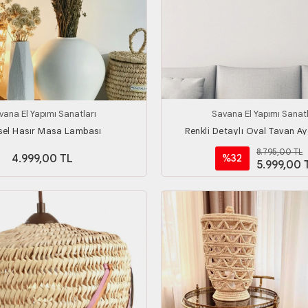
vana El Yapımı Sanatları
Savana El Yapımı Sanatl
sel Hasır Masa Lambası
Renkli Detaylı Oval Tavan A
8.795,00 TL
4.999,00 TL
%32
5.999,00 