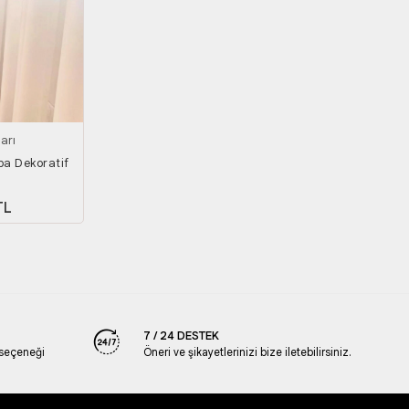
arı
ba Dekoratif
oy
TL
7 / 24 DESTEK
 seçeneği
Öneri ve şikayetlerinizi bize iletebilirsiniz.