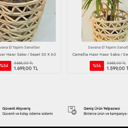
vana El Yapımı Sanatları
Savana El Yapımı Sanatl
sır Hasır Saksı / Sepet 50 X 60
Camellia Hasır Hasır Saksı / S
3.665,00 TL
3.665,00 TL
%54
%56
1.699,00 TL
1.599,00 
Güvenli Alışveriş
Geniş Ürün Yelpazesi
Güvenli ve kolay ödeme sistemi
Binlerce ürün ve kampanya