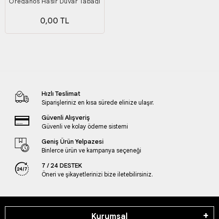
Oreganos Hasır Duvar Tabağı
Seti _ 18'li set (Palmiye
0,00 TL
yaprağı)
Hızlı Teslimat
Siparişleriniz en kısa sürede elinize ulaşır.
Güvenli Alışveriş
Güvenli ve kolay ödeme sistemi
Geniş Ürün Yelpazesi
Binlerce ürün ve kampanya seçeneği
7 / 24 DESTEK
Öneri ve şikayetlerinizi bize iletebilirsiniz.
Kurumsal