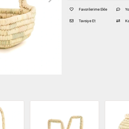
Favorilerime Ekle
Y
Tavsiye Et
Ka