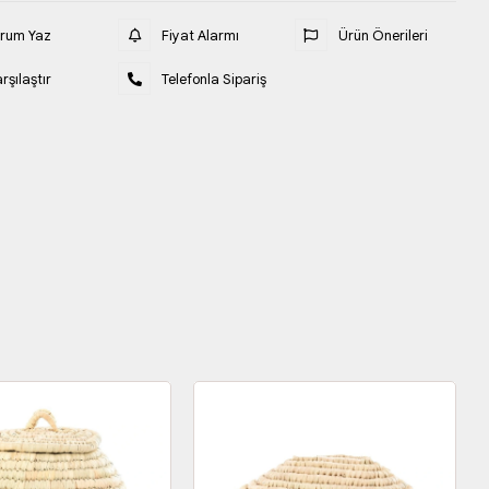
orum Yaz
Fiyat Alarmı
Ürün Önerileri
rşılaştır
Telefonla Sipariş