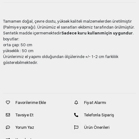
Tamamen doğal, çevre dostu, yüksek kaliteli malzemelerden üretilmiştir
(Palmiye yaprağı). Ürünümüz el sanatları ekibimiz tarafından örülmüştür.
Sentetik madde içermemektedir
Sadece kuru kullanım
için uygundur
.
boyutlar:
orta çap: 50 cm
yükseklik : 50 cm
Ürünlerimiz el yapımı olduğundan ölçülerinde +/- 1-2 cm farklılık
gösterebilmektedir.
Favorilerime Ekle
Fiyat Alarmı
Tavsiye Et
Telefonla Sipariş
Yorum Yaz
Ürün Önerileri