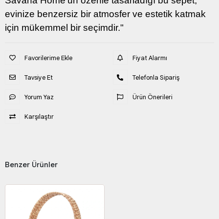
Savana Home'un özenle tasarladığı bu sepet,
evinize benzersiz bir atmosfer ve estetik katmak
için mükemmel bir seçimdir."
Favorilerime Ekle
Fiyat Alarmı
Tavsiye Et
Telefonla Sipariş
Yorum Yaz
Ürün Önerileri
Karşılaştır
Benzer Ürünler