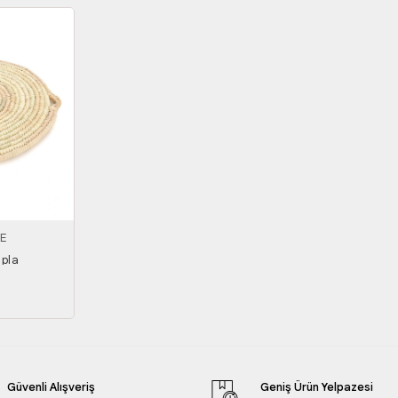
E
upla
Güvenli Alışveriş
Geniş Ürün Yelpazesi