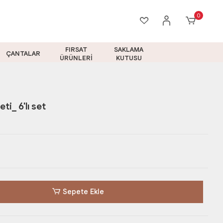
0
FIRSAT
SAKLAMA
ÇANTALAR
ÜRÜNLERİ
KUTUSU
ti_ 6'lı set
Sepete Ekle