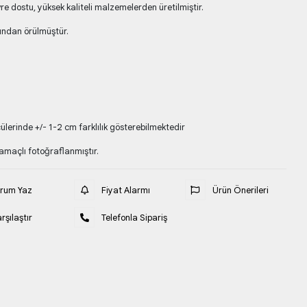
e dostu, yüksek kaliteli malzemelerden üretilmiştir.
ından örülmüştür.
lerinde +/- 1-2 cm farklılık gösterebilmektedir
amaçlı fotoğraflanmıştır.
orum Yaz
Fiyat Alarmı
Ürün Önerileri
rşılaştır
Telefonla Sipariş