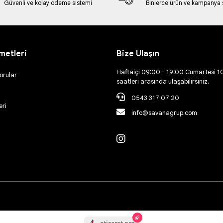
Güvenli ve kolay ödeme sistemi
Binlerce ürün ve kampanya
metleri
Bize Ulaşın
Haftaiçi 09:00 - 19:00 Cumartesi 1
orular
saatleri arasında ulaşabilirsiniz.
0543 317 07 20
eri
info@savanagrup.com