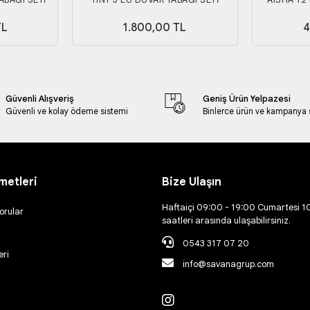
TL
1.800,00 TL
4
Güvenli Alışveriş
Geniş Ürün Yelpazesi
Güvenli ve kolay ödeme sistemi
Binlerce ürün ve kampanya
metleri
Bize Ulaşın
Haftaiçi 09:00 - 19:00 Cumartesi 1
orular
saatleri arasında ulaşabilirsiniz.
0543 317 07 20
eri
info@savanagrup.com