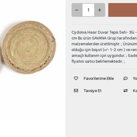
Cydonia Hasır Duvar Tepsi Seti- 3lü -
cm Bu ürün SAVANA Grup tarafından gö
malzemelerden üretilmiştir. ; Ürünüm
olduğu için boyut (+/- 1-2 cm ) ve re
amaçlı kullanım için uygundur. ; Sade
fiyatını satıcı belirlemektedir. ;
Favorilerime Ekle
Y
Tavsiye Et
Ka