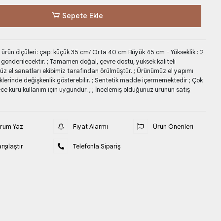
Sepete Ekle
 ürün ölçüleri: çap: küçük 35 cm/ Orta 40 cm Büyük 45 cm - Yükseklik : 2
nderilecektir. ; Tamamen doğal, çevre dostu, yüksek kaliteli
üz el sanatları ekibimiz tarafından örülmüştür. ; Ürünümüz el yapımı
nklerinde değişkenlik gösterebilir. ; Sentetik madde içermemektedir ; Çok
ce kuru kullanım için uygundur. ; ; İncelemiş olduğunuz ürünün satış
orum Yaz
Fiyat Alarmı
Ürün Önerileri
rşılaştır
Telefonla Sipariş