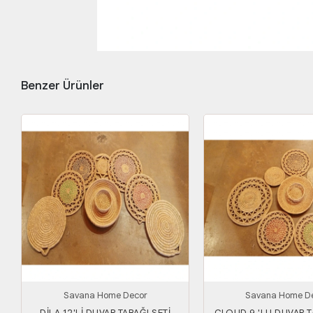
Benzer Ürünler
Savana Home Decor
Savana Home D
DİLA 12'Lİ DUVAR TABAĞI SETİ
CLOUD 9 'LU DUVAR T