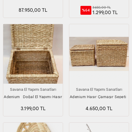
27'li set_ Model 2
3.650,00 TL
87.950,00 TL
%64
1.299,00 TL
Savana El Yapımı Sanatları
Savana El Yapımı Sanatları
Adenium_ Doğal El Yapımı Hasır
Adenium Hasır Çamaşır Sepeti_
Çamaşır Sepeti_ Genişlik 55 Cm
2'li Set_ Genişlik 55 & 45 Cm
3.199,00 TL
4.650,00 TL