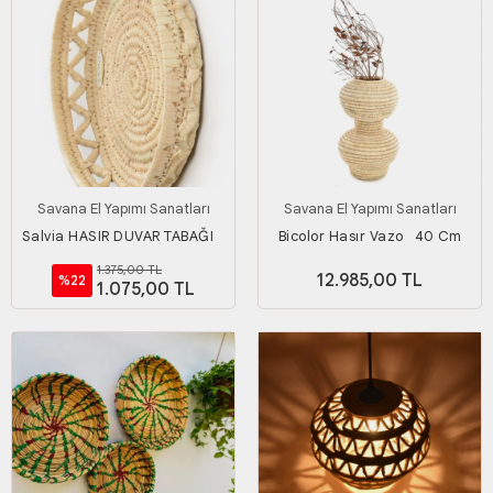
Savana El Yapımı Sanatları
Savana El Yapımı Sanatları
Salvia HASIR DUVAR TABAĞI _
Bicolor Hasır Vazo_ 40 Cm
40 cm
1.375,00 TL
12.985,00 TL
%22
1.075,00 TL