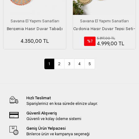
Savana El Yapımı Sanatları
Savana El Yapımı Sanatları
Bergenia Hasır Duvar Tabağı
Cydonia Hasır Duvar Tepsi Seti-
Seti
3lü
5.397,00 TL
4.350,00 TL
%7
4.999,00 TL
1
2
3
4
5
Hızlı Teslimat
Siparişleriniz en kısa sürede elinize ulaşır.
Güvenli Alışveriş
Güvenli ve kolay ödeme sistemi
Geniş Ürün Yelpazesi
Binlerce ürün ve kampanya seçeneği