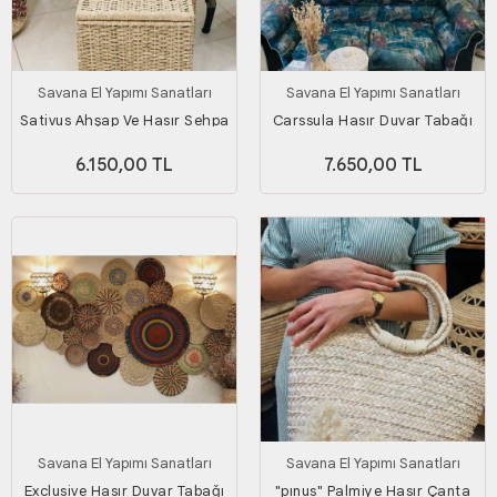
Savana El Yapımı Sanatları
Savana El Yapımı Sanatları
Sativus Ahşap Ve Hasır Sehpa
Carssula Hasır Duvar Tabağı
2'li Set (KAPAKLI
Seti_ 7'li set
6.150,00 TL
7.650,00 TL
SANDIK/DÜZENLEYİCİ/OYUNCAK
SEPETİ) Genişlik 55ve45 Cm
Savana El Yapımı Sanatları
Savana El Yapımı Sanatları
Exclusive Hasır Duvar Tabağı
"pınus" Palmiye Hasır Çanta