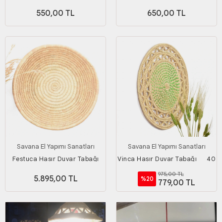
Boy_ 25 Cm
Boy_ 30 Cm
550,00 TL
650,00 TL
Savana El Yapımı Sanatları
Savana El Yapımı Sanatları
Festuca Hasır Duvar Tabağı
Vinca Hasır Duvar Tabağı_ _ 40
Ekstra Büyük Boy_ 50 Cm
Cm
975,00 TL
5.895,00 TL
%20
779,00 TL