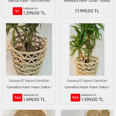
Vanilla Hasır Türk Kahvesi
Nemesıa Hasır Duvar Tabağı
Bardağı (6 parça) _ 6'lı set
Seti_ 3'lü set (70 cm - 35 cm -
1.399,00 TL
17.999,00 TL
%7
30 cm)
1.299,00 TL
Savana El Yapımı Sanatları
Savana El Yapımı Sanatları
Camellia Hasır Hasır Saksı /
Camellia Hasır Hasır Saksı /
Sepet 50 X 60
Sepet 45 X 55
3.665,00 TL
3.665,00 TL
%54
%56
1.699,00 TL
1.599,00 TL