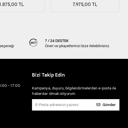
1.875,00 TL
7.975,00 TL
7 / 24 DESTEK
 seçeneği
Öneri ve şikayetlerinizi bize iletebilirsiniz.
Bizi Takip Edin
0:00 - 17:00
Kampanya, duyuru, bilgilendirmelerden e-posta ile
haberdar olmak istiyorum.
Gönder