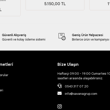
5.150,00 TL
1
L
Güvenli Alışveriş
Geniş Ürün Yelpazesi
Güvenli ve kolay ödeme sistemi
Binlerce ürün ve kampanya
metleri
Bize Ulaşın
Haftaiçi 09:00 - 19:00 Cumartesi 1
orular
saatleri arasında ulaşabilirsiniz.
0543 317 07 20
eri
info@savanagrup.com