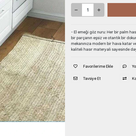
- El emeği göz nuru: Her bir palm hası
bir parçanın eşsiz ve otantik bir dok
mekanınıza modern bir hava katar ve
kaliteli hasır materyali sayesinde da
Favorilerime Ekle
Y
Tavsiye Et
Ka