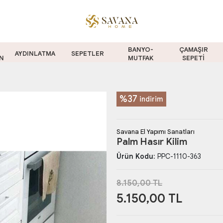
BANYO-
ÇAMAŞIR
AYDINLATMA
SEPETLER
N
MUTFAK
SEPETİ
%37
indirim
Savana El Yapımı Sanatları
Palm Hasır Kilim
Ürün Kodu:
PPC-1110-363
8.150,00 TL
5.150,00 TL