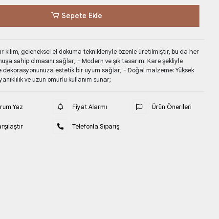
Sepete Ekle
r kilim, geleneksel el dokuma teknikleriyle özenle üretilmiştir, bu da her
unuşa sahip olmasını sağlar; - Modern ve şık tasarım: Kare şekliyle
 dekorasyonunuza estetik bir uyum sağlar; - Doğal malzeme: Yüksek
yanıklılık ve uzun ömürlü kullanım sunar;
orum Yaz
Fiyat Alarmı
Ürün Önerileri
rşılaştır
Telefonla Sipariş