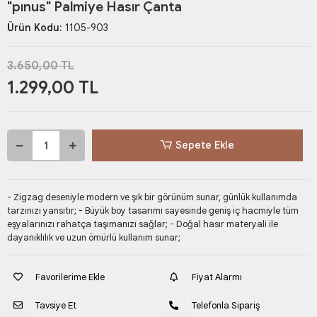
"pınus" Palmiye Hasır Çanta
Ürün Kodu:
1105-903
3.650,00 TL
1.299,00 TL
Sepete Ekle
- Zigzag deseniyle modern ve şık bir görünüm sunar, günlük kullanımda
tarzınızı yansıtır; - Büyük boy tasarımı sayesinde geniş iç hacmiyle tüm
eşyalarınızı rahatça taşımanızı sağlar; - Doğal hasır materyali ile
dayanıklılık ve uzun ömürlü kullanım sunar;
Favorilerime Ekle
Fiyat Alarmı
Tavsiye Et
Telefonla Sipariş