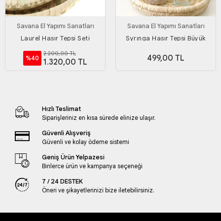
Savana El Yapımı Sanatları
Savana El Yapımı Sanatları
Laurel Hasır Tepsi Seti
Syrınga Hasır Tepsi Büyük
Boy_30 Cm
2.200,00 TL
499,00 TL
%40
1.320,00 TL
Hızlı Teslimat
Siparişleriniz en kısa sürede elinize ulaşır.
Güvenli Alışveriş
Güvenli ve kolay ödeme sistemi
Geniş Ürün Yelpazesi
Binlerce ürün ve kampanya seçeneği
7 / 24 DESTEK
Öneri ve şikayetlerinizi bize iletebilirsiniz.