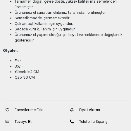
Tamamen doğal, çevre dostu, yüksek kaliteli malzemelerden
üretilmiştir.
Ürünümüz el sanatları ekibimiz tarafından örülmüştür.
Sentetik madde içermemektedir
Çok amaçlı kullanım için uygundur.
Sadece kuru kullanım için uygundur.
Ürünümüz el yapımı olduğu için boyut ve renklerinde değişkenlik
gösterebilir.
Ölçüler;
En:-
Boy:-
Yükseklik:2 CM
Çap: 30 CM
Favorilerime Ekle
Fiyat Alarmı
Tavsiye Et
Telefonla Sipariş