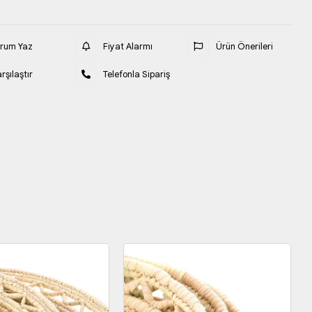
orum Yaz
Fiyat Alarmı
Ürün Önerileri
rşılaştır
Telefonla Sipariş