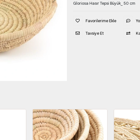
Gloriosa Hasır Tepsi Büyük_ 50 cm
Favorilerime Ekle
Y
Tavsiye Et
Ka