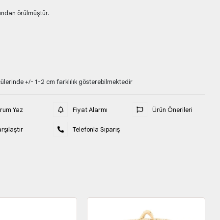
ından örülmüştür.
lerinde +/- 1-2 cm farklılık gösterebilmektedir
orum Yaz
Fiyat Alarmı
Ürün Önerileri
rşılaştır
Telefonla Sipariş