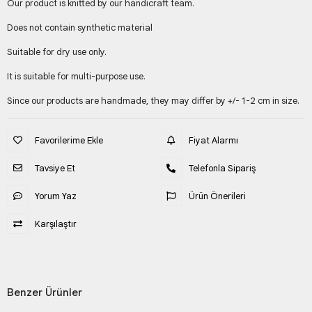
Our product is knitted by our handicraft team.
Does not contain synthetic material
Suitable for dry use only.
It is suitable for multi-purpose use.
Since our products are handmade, they may differ by +/- 1-2 cm in size.
Favorilerime Ekle
Fiyat Alarmı
Tavsiye Et
Telefonla Sipariş
Yorum Yaz
Ürün Önerileri
Karşılaştır
Benzer Ürünler