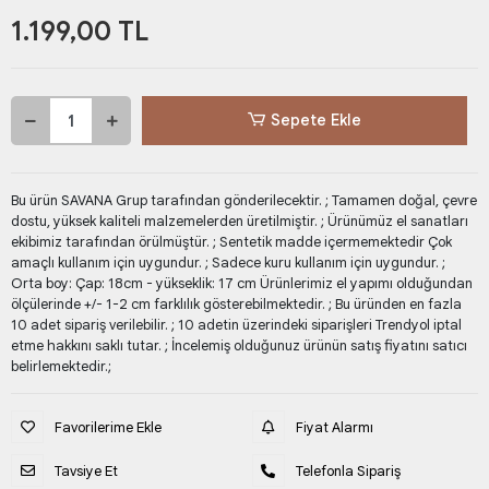
1.199,00 TL
Sepete Ekle
Bu ürün SAVANA Grup tarafından gönderilecektir. ; Tamamen doğal, çevre
dostu, yüksek kaliteli malzemelerden üretilmiştir. ; Ürünümüz el sanatları
ekibimiz tarafından örülmüştür. ; Sentetik madde içermemektedir Çok
amaçlı kullanım için uygundur. ; Sadece kuru kullanım için uygundur. ;
Orta boy: Çap: 18cm - yükseklik: 17 cm Ürünlerimiz el yapımı olduğundan
ölçülerinde +/- 1-2 cm farklılık gösterebilmektedir. ; Bu üründen en fazla
10 adet sipariş verilebilir. ; 10 adetin üzerindeki siparişleri Trendyol iptal
etme hakkını saklı tutar. ; İncelemiş olduğunuz ürünün satış fiyatını satıcı
belirlemektedir.;
Favorilerime Ekle
Fiyat Alarmı
Tavsiye Et
Telefonla Sipariş