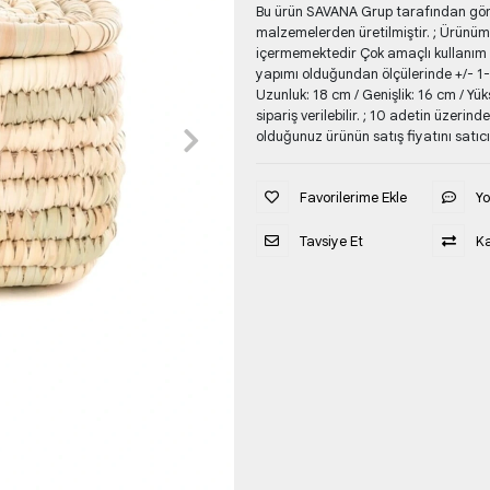
Bu ürün SAVANA Grup tarafından gönde
malzemelerden üretilmiştir. ; Ürünüm
içermemektedir Çok amaçlı kullanım iç
yapımı olduğundan ölçülerinde +/- 1-2
Uzunluk: 18 cm / Genişlik: 16 cm / Yü
sipariş verilebilir. ; 10 adetin üzerind
olduğunuz ürünün satış fiyatını satıcı
Favorilerime Ekle
Y
Tavsiye Et
Ka