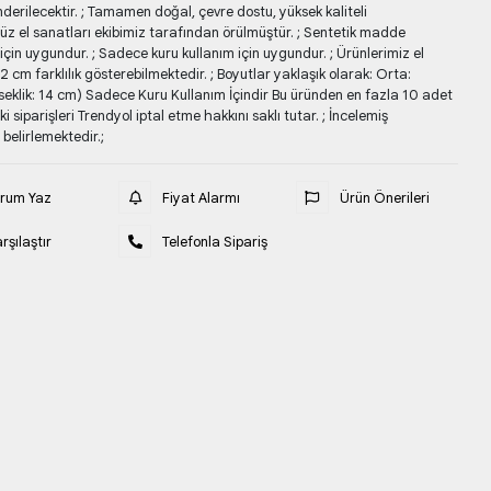
rilecektir. ; Tamamen doğal, çevre dostu, yüksek kaliteli
üz el sanatları ekibimiz tarafından örülmüştür. ; Sentetik madde
in uygundur. ; Sadece kuru kullanım için uygundur. ; Ürünlerimiz el
 cm farklılık gösterebilmektedir. ; Boyutlar yaklaşık olarak: Orta:
kseklik: 14 cm) Sadece Kuru Kullanım İçindir Bu üründen en fazla 10 adet
eki siparişleri Trendyol iptal etme hakkını saklı tutar. ; İncelemiş
 belirlemektedir.;
orum Yaz
Fiyat Alarmı
Ürün Önerileri
rşılaştır
Telefonla Sipariş