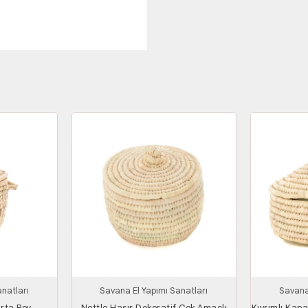
natları
Savana El Yapımı Sanatları
Savana
Orta Boy
Nettle Hasır Dekoratif Çok Amaçlı
Kıvrımlı Kapa