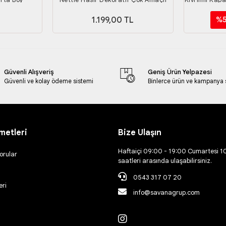
Sepet _ M
L
1.199,00 TL
%5
Güvenli Alışveriş
Geniş Ürün Yelpazesi
Güvenli ve kolay ödeme sistemi
Binlerce ürün ve kampanya
metleri
Bize Ulaşın
Haftaiçi 09:00 - 19:00 Cumartesi 1
orular
saatleri arasında ulaşabilirsiniz.
0543 317 07 20
eri
info@savanagrup.com