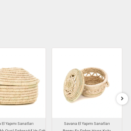
 El Yapımı Sanatları
Savana El Yapımı Sanatları
klı Oval Dekoratif Ve Çok
Peony Ev Dekor Hasır Kutu