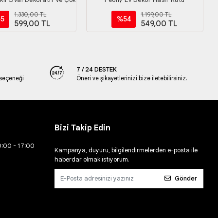
Amaçlı Kutu
1.330,00 TL
1.199,00 TL
5
%54
599,00 TL
549,00 TL
7 / 24 DESTEK
 seçeneği
Öneri ve şikayetlerinizi bize iletebilirsiniz.
Bizi Takip Edin
0:00 - 17:00
Kampanya, duyuru, bilgilendirmelerden e-posta ile
haberdar olmak istiyorum.
Gönder