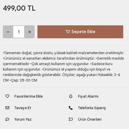
499,00 TL
Sepete Ekle
•Tamamen doğal, çevre dostu, yüksek kaliteli malzemelerden üretilmiştir.
•Ürünümüz el sanatları ekibimiz tarafından örülmüştür. •Sentetik madde
içermemektedir •Çok amaçlı kullanım için uygundur. •Sadece kuru
kullanım için uygundur. •Ürünümüz el yapımı olduğu için boyut ve
renklerinde değişkenlik gösterebilir. Ölçüler; aşağı yukarı:Yükseklik: 3-4
CM •Çap: 28-30 CM
Favorilerime Ekle
Fiyat Alarmı
Tavsiye Et
Telefonla Sipariş
Yorum Yaz
Ürün Önerileri