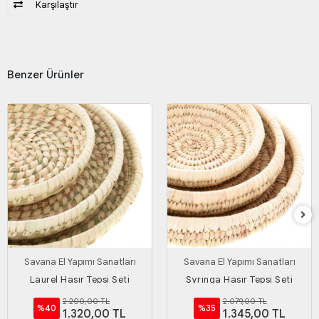
Karşılaştır
Benzer Ürünler
Savana El Yapımı Sanatları
Savana El Yapımı Sanatları
Laurel Hasır Tepsi Seti
Syrınga Hasır Tepsi Seti
2.200,00 TL
2.079,00 TL
%40
%35
1.320,00 TL
1.345,00 TL