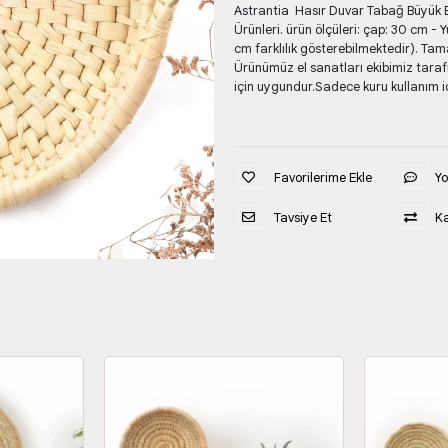
Astrantia Hasır Duvar Tabağ Büyük
Ürünleri. ürün ölçüleri: çap: 30 cm -
cm farklılık gösterebilmektedir). Tam
Ürünümüz el sanatları ekibimiz tara
için uygundur.Sadece kuru kullanım i
Favorilerime Ekle
Y
Tavsiye Et
Ka