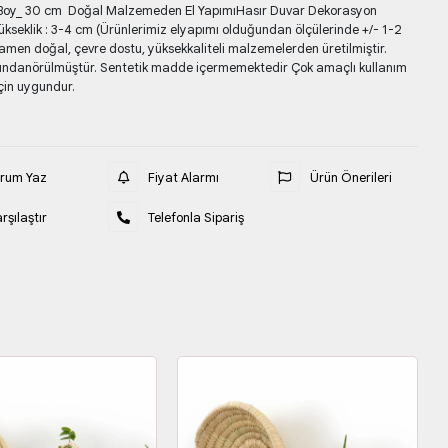
 Boy_ 30 cm Doğal Malzemeden El YapımıHasır Duvar Dekorasyon
 Yükseklik : 3-4 cm (Ürünlerimiz elyapımı olduğundan ölçülerinde +/- 1-2
amen doğal, çevre dostu, yüksekkaliteli malzemelerden üretilmiştir.
fındanörülmüştür. Sentetik madde içermemektedir Çok amaçlı kullanım
çin uygundur.
orum Yaz
Fiyat Alarmı
Ürün Önerileri
rşılaştır
Telefonla Sipariş