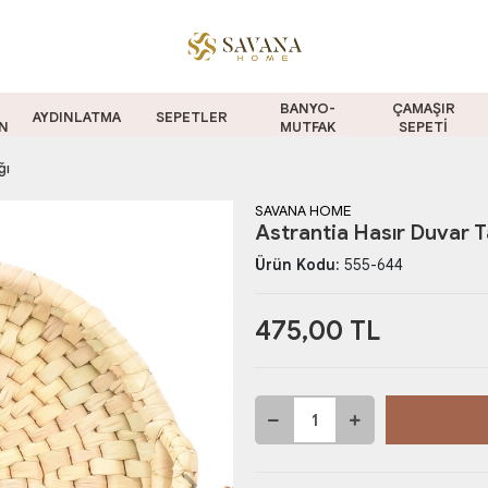
BANYO-
ÇAMAŞIR
AYDINLATMA
SEPETLER
N
MUTFAK
SEPETİ
ğı
SAVANA HOME
Astrantia Hasır Duvar 
Ürün Kodu:
555-644
475,00 TL