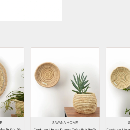
E
SAVANA HOME
abağı Büyük
Festuca Hasır Duvar Tabağı Küçük
Festuca Hası