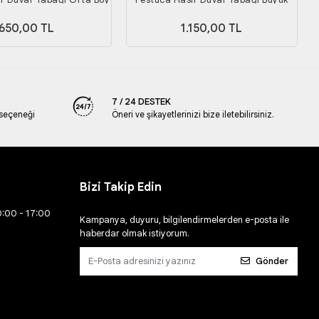
Boy
650,00 TL
1.150,00 TL
7 / 24 DESTEK
 seçeneği
Öneri ve şikayetlerinizi bize iletebilirsiniz.
Bizi Takip Edin
0:00 - 17:00
Kampanya, duyuru, bilgilendirmelerden e-posta ile
haberdar olmak istiyorum.
Gönder