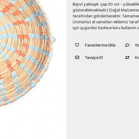
Boyut yaklaşık: çap 30 cm - yüksekli
gösterebilmektedir) Doğal Malzemed
tarafından gönderilecektir. Tamamen 
Ürünümüz el sanatları ekibimiz tara
için uygundur.Sadece kuru kullanım i
Favorilerime Ekle
Y
Tavsiye Et
Ka