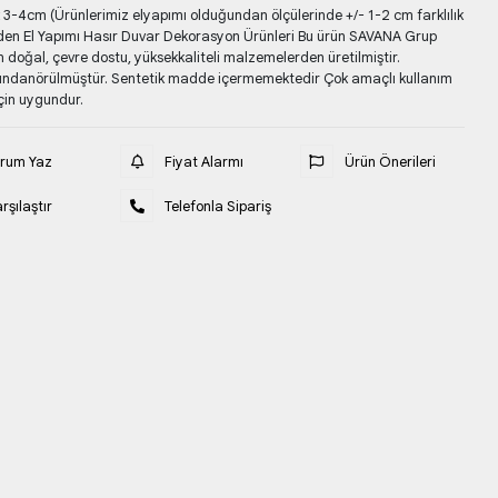
k 3-4cm (Ürünlerimiz elyapımı olduğundan ölçülerinde +/- 1-2 cm farklılık
en El Yapımı Hasır Duvar Dekorasyon Ürünleri Bu ürün SAVANA Grup
doğal, çevre dostu, yüksekkaliteli malzemelerden üretilmiştir.
fındanörülmüştür. Sentetik madde içermemektedir Çok amaçlı kullanım
çin uygundur.
orum Yaz
Fiyat Alarmı
Ürün Önerileri
rşılaştır
Telefonla Sipariş