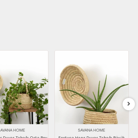
SAVANA HOME
SAVANA HOME
r Duvar Tabağı Orta Boy
Festuca Hasır Duvar Tabağı Büyük