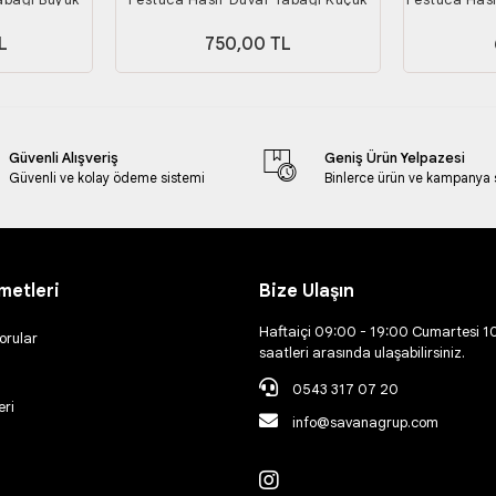
Boy
L
750,00 TL
Güvenli Alışveriş
Geniş Ürün Yelpazesi
Güvenli ve kolay ödeme sistemi
Binlerce ürün ve kampanya
metleri
Bize Ulaşın
Haftaiçi 09:00 - 19:00 Cumartesi 1
orular
saatleri arasında ulaşabilirsiniz.
0543 317 07 20
eri
info@savanagrup.com