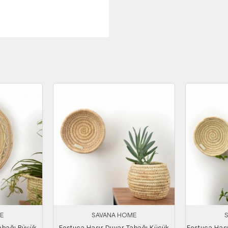
E
SAVANA HOME
abağı Büyük
Festuca Hasır Duvar Tabağı Küçük
Festuca Hası