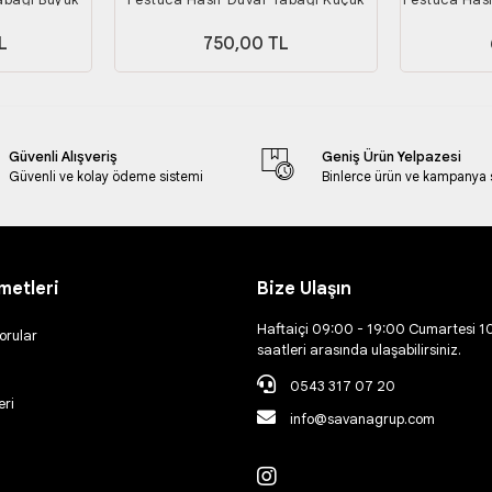
Boy
L
750,00 TL
Güvenli Alışveriş
Geniş Ürün Yelpazesi
Güvenli ve kolay ödeme sistemi
Binlerce ürün ve kampanya
metleri
Bize Ulaşın
Haftaiçi 09:00 - 19:00 Cumartesi 1
orular
saatleri arasında ulaşabilirsiniz.
0543 317 07 20
eri
info@savanagrup.com