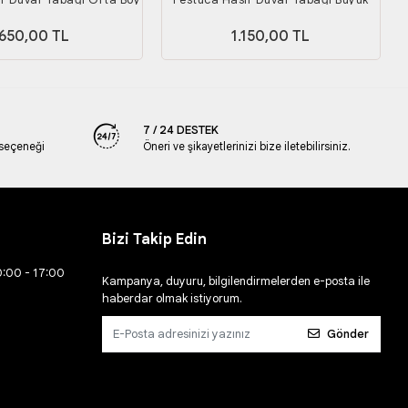
Boy
650,00 TL
1.150,00 TL
7 / 24 DESTEK
 seçeneği
Öneri ve şikayetlerinizi bize iletebilirsiniz.
Bizi Takip Edin
0:00 - 17:00
Kampanya, duyuru, bilgilendirmelerden e-posta ile
haberdar olmak istiyorum.
Gönder