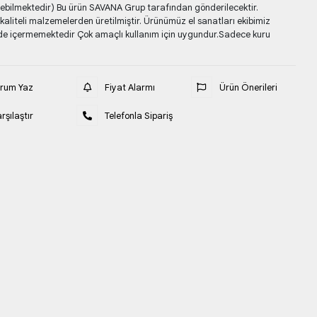
terebilmektedir) Bu ürün SAVANA Grup tarafından gönderilecektir.
liteli malzemelerden üretilmiştir. Ürünümüz el sanatları ekibimiz
de içermemektedir Çok amaçlı kullanım için uygundur.Sadece kuru
orum Yaz
Fiyat Alarmı
Ürün Önerileri
rşılaştır
Telefonla Sipariş