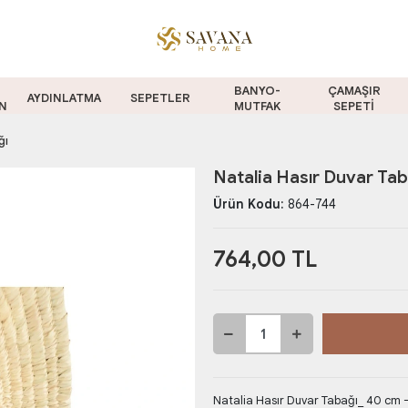
BANYO-
ÇAMAŞIR
AYDINLATMA
SEPETLER
N
MUTFAK
SEPETİ
ğı
Natalia Hasır Duvar Ta
Ürün Kodu:
864-744
764,00 TL
Natalia Hasır Duvar Tabağı_ 40 cm -