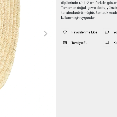
ölçülerinde +/- 1-2 cm farklılık gös
Tamamen doğal, çevre dostu, yüksekka
tarafındanörülmüştür. Sentetik mad
kullanım için uygundur.
Favorilerime Ekle
Y
Tavsiye Et
Ka