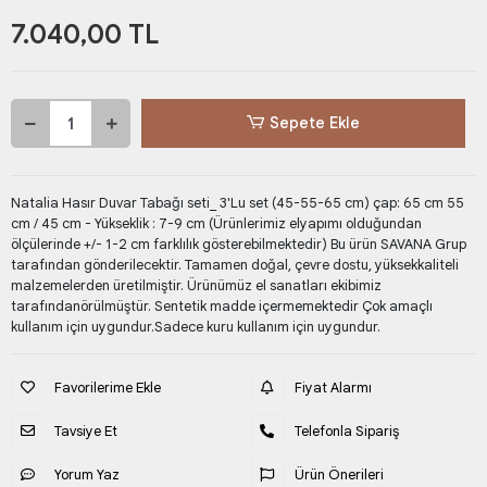
7.040,00 TL
Sepete Ekle
Natalia Hasır Duvar Tabağı seti_ 3'Lu set (45-55-65 cm) çap: 65 cm 55
cm / 45 cm - Yükseklik : 7-9 cm (Ürünlerimiz elyapımı olduğundan
ölçülerinde +/- 1-2 cm farklılık gösterebilmektedir) Bu ürün SAVANA Grup
tarafından gönderilecektir. Tamamen doğal, çevre dostu, yüksekkaliteli
malzemelerden üretilmiştir. Ürünümüz el sanatları ekibimiz
tarafındanörülmüştür. Sentetik madde içermemektedir Çok amaçlı
kullanım için uygundur.Sadece kuru kullanım için uygundur.
Favorilerime Ekle
Fiyat Alarmı
Tavsiye Et
Telefonla Sipariş
Yorum Yaz
Ürün Önerileri