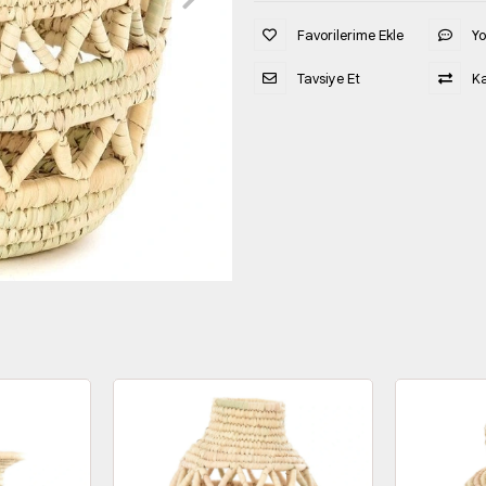
Favorilerime Ekle
Y
Tavsiye Et
Ka