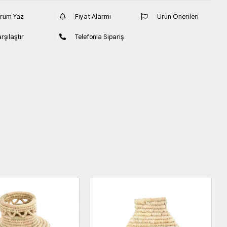
orum Yaz
Fiyat Alarmı
Ürün Önerileri
rşılaştır
Telefonla Sipariş