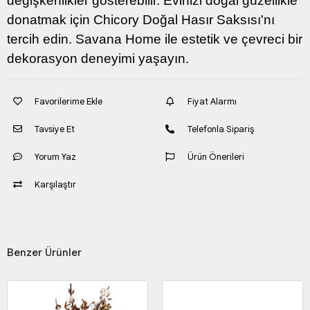
değişkenlikler gösterebilir. Evinizi doğal güzellikle
donatmak için Chicory Doğal Hasır Saksısı'nı
tercih edin. Savana Home ile estetik ve çevreci bir
dekorasyon deneyimi yaşayın.
Favorilerime Ekle
Fiyat Alarmı
Tavsiye Et
Telefonla Sipariş
Yorum Yaz
Ürün Önerileri
Karşılaştır
Benzer Ürünler