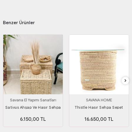
Benzer Ürünler
Savana El Yapımı Sanatları
SAVANA HOME
Sativus Ahşap Ve Hasır Sehpa
Thistle Hasır Sehpa Sepet
2'li Set (KAPAKLI
6.150,00 TL
16.650,00 TL
SANDIK/DÜZENLEYİCİ/OYUNCAK
SEPETİ) Genişlik 55ve45 Cm