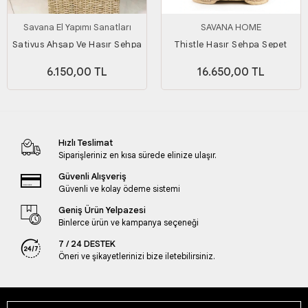
Savana El Yapımı Sanatları
SAVANA HOME
Sativus Ahşap Ve Hasır Sehpa
Thistle Hasır Sehpa Sepet
2'li Set (KAPAKLI
6.150,00 TL
16.650,00 TL
SANDIK/DÜZENLEYİCİ/OYUNCAK
SEPETİ) Genişlik 55ve45 Cm
Hızlı Teslimat
Siparişleriniz en kısa sürede elinize ulaşır.
Güvenli Alışveriş
Güvenli ve kolay ödeme sistemi
Geniş Ürün Yelpazesi
Binlerce ürün ve kampanya seçeneği
7 / 24 DESTEK
Öneri ve şikayetlerinizi bize iletebilirsiniz.