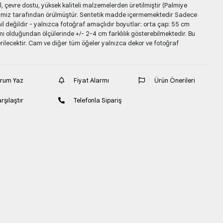
çevre dostu, yüksek kaliteli malzemelerden üretilmiştir (Palmiye
bimiz tarafından örülmüştür. Sentetik madde içermemektedir Sadece
l değildir - yalnızca fotoğraf amaçlıdır boyutlar: orta çap: 55 cm
mı olduğundan ölçülerinde +/- 2-4 cm farklılık gösterebilmektedir. Bu
lecektir. Cam ve diğer tüm öğeler yalnızca dekor ve fotoğraf
orum Yaz
Fiyat Alarmı
Ürün Önerileri
rşılaştır
Telefonla Sipariş