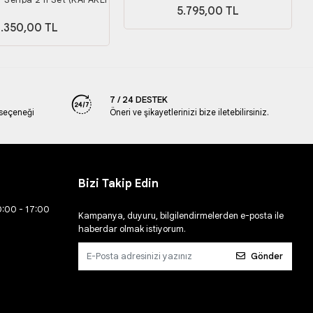
5.795,00 TL
DÜZENLEYİCİ/OYUNCAK
.350,00 TL
5x40x40 , 55x50x50 Cm
7 / 24 DESTEK
 seçeneği
Öneri ve şikayetlerinizi bize iletebilirsiniz.
Bizi Takip Edin
0:00 - 17:00
Kampanya, duyuru, bilgilendirmelerden e-posta ile
haberdar olmak istiyorum.
Gönder