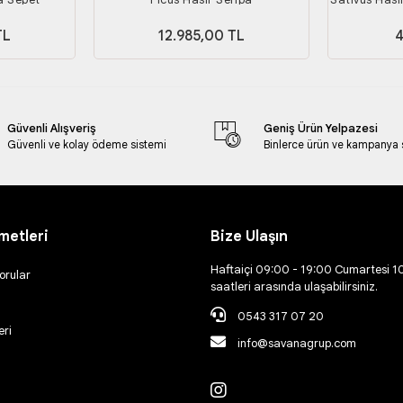
SANDIK /
TL
12.985,00 TL
4
SEPETİ) 4
Güvenli Alışveriş
Geniş Ürün Yelpazesi
Güvenli ve kolay ödeme sistemi
Binlerce ürün ve kampanya
metleri
Bize Ulaşın
Haftaiçi 09:00 - 19:00 Cumartesi 1
orular
saatleri arasında ulaşabilirsiniz.
0543 317 07 20
eri
info@savanagrup.com