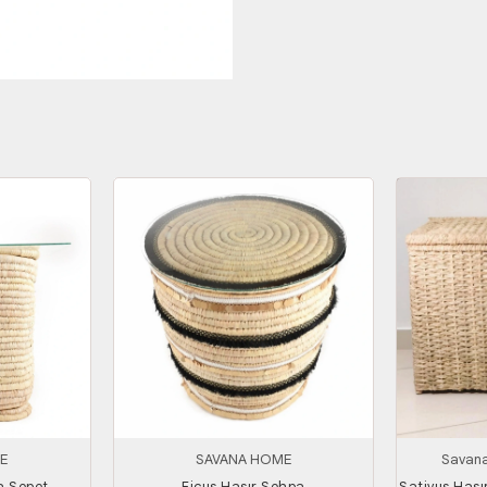
E
SAVANA HOME
Savana
a Sepet
Ficus Hasır Sehpa
Sativus Hası