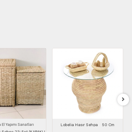
 El Yapımı Sanatları
Lobelia Hasır Sehpa _ 50 Cm
r Sehpa 2'li Set (KAPAKLI
S