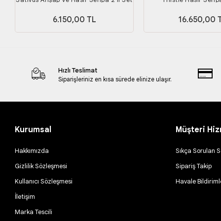
(KAPAKLI
6.150,00 TL
16.650,00 
SANDIK/DÜZENLEYİCİ/OYUNCAK
SEPETİ) Genişlik 55ve45 Cm
Hızlı Teslimat
Siparişleriniz en kısa sürede elinize ulaşır.
Kurumsal
Müşteri Hiz
Hakkımızda
Sıkça Sorulan S
Gizlilik Sözleşmesi
Sipariş Takip
Kullanıcı Sözleşmesi
Havale Bildiriml
İletişim
Marka Tescili