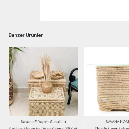
Benzer Ürünler
Savana El Yapımı Sanatları
SAVANA HOM
Sativus Ahşap Ve Hasır Sehpa 2'li Set
Thistle Hasır Sehp