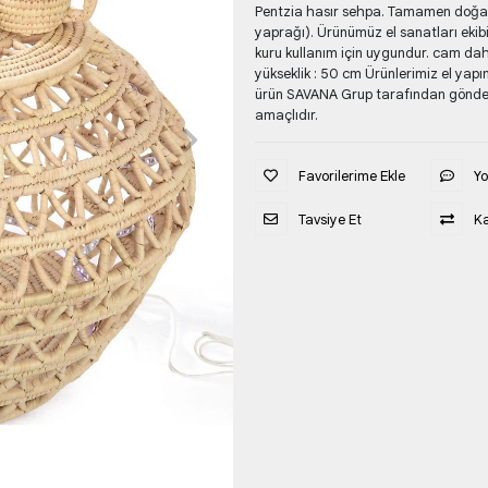
Pentzia hasır sehpa. Tamamen doğal, 
yaprağı). Ürünümüz el sanatları eki
kuru kullanım için uygundur. cam dahi
yükseklik : 50 cm Ürünlerimiz el yapı
ürün SAVANA Grup tarafından gönderi
amaçlıdır.
Favorilerime Ekle
Y
Tavsiye Et
Ka