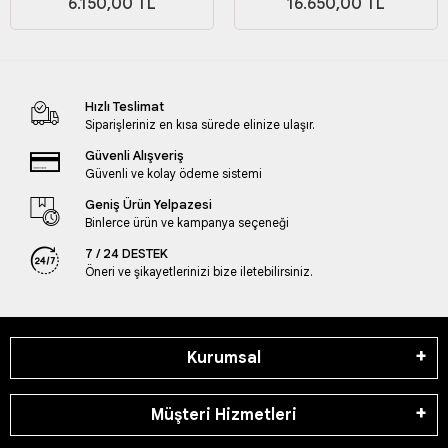
6.150,00 TL
16.650,00 TL
SANDIK/DÜZENLEYİCİ/OYUNCAK
SEPETİ) Genişlik 55ve45 Cm
Hızlı Teslimat
Siparişleriniz en kısa sürede elinize ulaşır.
Güvenli Alışveriş
Güvenli ve kolay ödeme sistemi
Geniş Ürün Yelpazesi
Binlerce ürün ve kampanya seçeneği
7 / 24 DESTEK
Öneri ve şikayetlerinizi bize iletebilirsiniz.
Kurumsal
Müşteri Hizmetleri