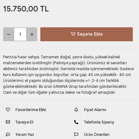
15.750,00 TL
Sepete Ekle
Pentzia hasır sehpa. Tamamen doğal, çevre dostu, yüksek kaliteli
malzemelerden üretilmiştir (Palmiye yaprağı). Ürünümüz el sanatları
ekibimiz tarafından örülmüştür. Sentetik madde içermemektedir Sadece
kuru kullanım için uygundur. boyutlar: orta çap: 45 cm yükseklik : 40 cm
Ürünlerimiz el yapımı olduğundan ölçülerinde +/- 2-4 cm farklılık
gösterebilmektedir. Bu ürün SAVANA Grup tarafından gönderilecektir.
Cam ve diğer tüm öğeler yalnızca dekor ve fotoğraf amaçlıdır.
Favorilerime Ekle
Fiyat Alarmı
Tavsiye Et
Telefonla Sipariş
Yorum Yaz
Ürün Önerileri