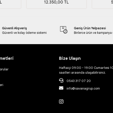
L
12.350,00 TL
Güvenli Alışveriş
Geniş Ürün Yelpazesi
Güvenli ve kolay ödeme sistemi
Binlerce ürün ve kampanya
metleri
Bize Ulaşın
Haftaiçi 09:00 - 19:00 Cumartesi 1
orular
saatleri arasında ulaşabilirsiniz.
0543 317 07 20
eri
info@savanagrup.com