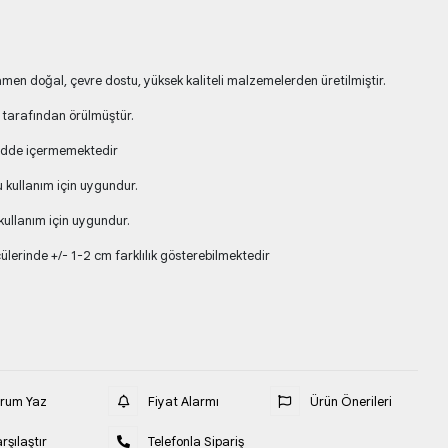
n doğal, çevre dostu, yüksek kaliteli malzemelerden üretilmiştir.
 tarafından örülmüştür.
adde içermemektedir
 kullanım için uygundur.
ullanım için uygundur.
lerinde +/- 1-2 cm farklılık gösterebilmektedir
orum Yaz
Fiyat Alarmı
Ürün Önerileri
rşılaştır
Telefonla Sipariş