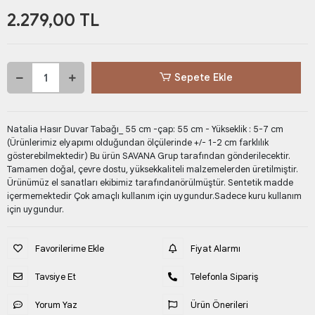
2.279,00 TL
Sepete Ekle
Natalia Hasır Duvar Tabağı_ 55 cm -çap: 55 cm - Yükseklik : 5-7 cm
(Ürünlerimiz elyapımı olduğundan ölçülerinde +/- 1-2 cm farklılık
gösterebilmektedir) Bu ürün SAVANA Grup tarafından gönderilecektir.
Tamamen doğal, çevre dostu, yüksekkaliteli malzemelerden üretilmiştir.
Ürünümüz el sanatları ekibimiz tarafındanörülmüştür. Sentetik madde
içermemektedir Çok amaçlı kullanım için uygundur.Sadece kuru kullanım
için uygundur.
Favorilerime Ekle
Fiyat Alarmı
Tavsiye Et
Telefonla Sipariş
Yorum Yaz
Ürün Önerileri