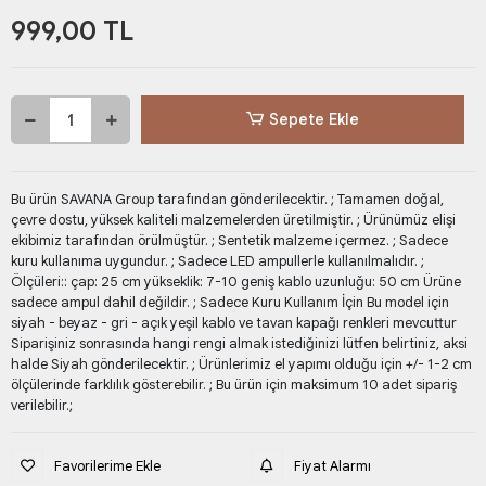
999,00 TL
Sepete Ekle
Bu ürün SAVANA Group tarafından gönderilecektir. ; Tamamen doğal,
çevre dostu, yüksek kaliteli malzemelerden üretilmiştir. ; Ürünümüz elişi
ekibimiz tarafından örülmüştür. ; Sentetik malzeme içermez. ; Sadece
kuru kullanıma uygundur. ; Sadece LED ampullerle kullanılmalıdır. ;
Ölçüleri:: çap: 25 cm yükseklik: 7-10 geniş kablo uzunluğu: 50 cm Ürüne
sadece ampul dahil değildir. ; Sadece Kuru Kullanım İçin Bu model için
siyah - beyaz - gri - açık yeşil kablo ve tavan kapağı renkleri mevcuttur
Siparişiniz sonrasında hangi rengi almak istediğinizi lütfen belirtiniz, aksi
halde Siyah gönderilecektir. ; Ürünlerimiz el yapımı olduğu için +/- 1-2 cm
ölçülerinde farklılık gösterebilir. ; Bu ürün için maksimum 10 adet sipariş
verilebilir.;
Favorilerime Ekle
Fiyat Alarmı