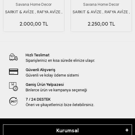
Savana Home Decor
Savana Home Decor
SARKIT & AVİZE , RAFYA AVİZE ,
SARKIT & AVİZE , RAFYA AVİZE ,
AYDINLATMA 25CM
AYDINLATMA 35 CM
2.000,00 TL
2.250,00 TL
Hızlı Teslimat
Siparişleriniz en kısa sürede elinize ulaşır.
Güvenli Alışveriş
Güvenli ve kolay ödeme sistemi
Geniş Ürün Yelpazesi
Binlerce ürün ve kampanya seçeneği
7 / 24 DESTEK
Öneri ve şikayetlerinizi bize iletebilirsiniz.
Kurumsal