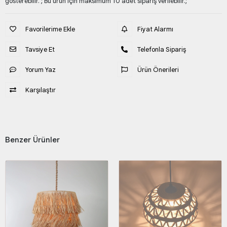
gösterebilir. ; Bu ürün için maksimum 10 adet sipariş verilebilir.;
Favorilerime Ekle
Fiyat Alarmı
Tavsiye Et
Telefonla Sipariş
Yorum Yaz
Ürün Önerileri
Karşılaştır
Benzer Ürünler