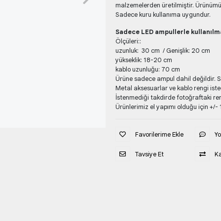
malzemelerden üretilmiştir. Ürünümüz
Sadece kuru kullanıma uygundur.
Sadece LED ampullerle kullanılma
Ölçüleri::
uzunluk: 30 cm / Genişlik: 20 cm
yükseklik: 18-20 cm
kablo uzunluğu: 70 cm
Ürüne sadece ampul dahil değildir. 
Metal aksesuarlar ve kablo rengi isteğ
İstenmediği takdirde fotoğraftaki ren
Ürünlerimiz el yapımı olduğu için +/- 1
Favorilerime Ekle
Y
Tavsiye Et
Ka