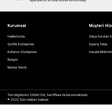
Siparişleriniz en kısa sürede elinize ulaşır.
Kurumsal
Müşteri Hiz
Hakkımızda
Sıkça Sorulan S
Gizlilik Sözleşmesi
Sipariş Takip
Kullanıcı Sözleşmesi
Havale Bildiriml
İletişim
Marka Tescili
Tüm bilgileriniz 256bit SSL Sertifikası ile korunmaktadır.
© 2022
Tüm Hakları Saklıdır