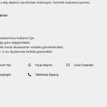
 elişi ekibimiz tarafından örülmüştür. Sentetik malzeme içermez.
lıdır.
Sadece Kuru Kullanım İçin
e göre değiştirilebilir.
kli metal aksesuarlar ve kablo gönderilecektir.
-2 cm ölçülerinde farklılık gösterebilir.
orum Yaz
Fiyat Alarmı
Ürün Önerileri
rşılaştır
Telefonla Sipariş