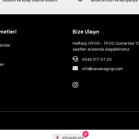
Güvenli ve kolay ödeme sistemi
Binlerce ürün ve kampanya
metleri
Bize Ulaşın
Haftaiçi 09:00 - 19:00 Cumartesi 1
orular
saatleri arasında ulaşabilirsiniz.
0543 317 07 20
eri
info@savanagrup.com
eticaret.pro