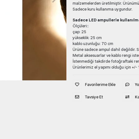
malzemelerden üretilmiştir. Ürünümüz
Sadece kuru kullanıma uygundur.
Sadece LED ampullerle kullanılma
Ölçüleri::
çap: 25
yükseklik: 25 cm
kablo uzunluğu: 70 cm
Ürüne sadece ampul dahil değildir. 
Metal aksesuarlar ve kablo rengi isteğ
İstenmediği takdirde fotoğraftaki ren
Ürünlerimiz el yapımı olduğu için +/- 1
Favorilerime Ekle
Y
Tavsiye Et
Ka