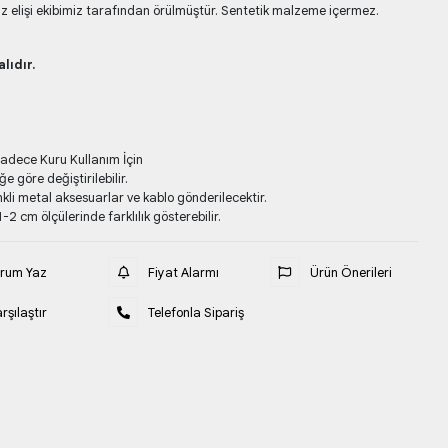
 elişi ekibimiz tarafından örülmüştür. Sentetik malzeme içermez.
lıdır.
Sadece Kuru Kullanım İçin
e göre değiştirilebilir.
kli metal aksesuarlar ve kablo gönderilecektir.
-2 cm ölçülerinde farklılık gösterebilir.
orum Yaz
Fiyat Alarmı
Ürün Önerileri
rşılaştır
Telefonla Sipariş