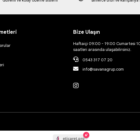
Güvenli ve kolay ödeme sistemi
Binlerce ürün ve kampanya
metleri
Bize Ulaşın
Haftaiçi 09:00 - 19:00 Cumartesi 1
orular
saatleri arasında ulaşabilirsiniz.
0543 317 07 20
eri
info@savanagrup.com
eticaret.pro