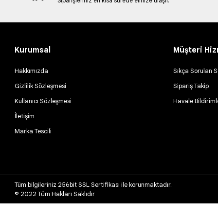
Siparişleriniz en kısa sürede elinize ulaşır.
Kurumsal
Müşteri Hiz
Hakkımızda
Sıkça Sorulan S
Gizlilik Sözleşmesi
Sipariş Takip
Kullanıcı Sözleşmesi
Havale Bildiriml
İletişim
Marka Tescili
Tüm bilgileriniz 256bit SSL Sertifikası ile korunmaktadır.
© 2022
Tüm Hakları Saklıdır