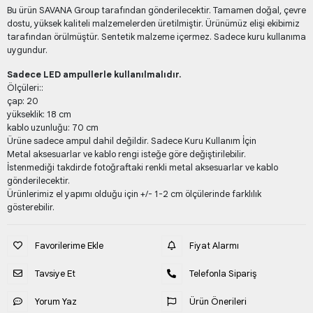
Bu ürün SAVANA Group tarafından gönderilecektir. Tamamen doğal, çevre
dostu, yüksek kaliteli malzemelerden üretilmiştir. Ürünümüz elişi ekibimiz
tarafından örülmüştür. Sentetik malzeme içermez. Sadece kuru kullanıma
uygundur.
Sadece LED ampullerle kullanılmalıdır.
Ölçüleri::
çap: 20
yükseklik: 18 cm
kablo uzunluğu: 70 cm
Ürüne sadece ampul dahil değildir. Sadece Kuru Kullanım İçin
Metal aksesuarlar ve kablo rengi isteğe göre değiştirilebilir.
İstenmediği takdirde fotoğraftaki renkli metal aksesuarlar ve kablo
gönderilecektir.
Ürünlerimiz el yapımı olduğu için +/- 1-2 cm ölçülerinde farklılık
gösterebilir.
Favorilerime Ekle
Fiyat Alarmı
Tavsiye Et
Telefonla Sipariş
Yorum Yaz
Ürün Önerileri