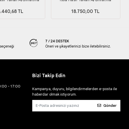
5.440,68 TL
18.750,00 TL
7 / 24 DESTEK
 seçeneği
Öneri ve şikayetlerinizi bize iletebilirsiniz.
Bizi Takip Edin
0:00 - 17:00
Kampanya, duyuru, bilgilendirmelerden e-posta ile
haberdar olmak istiyorum.
Gönder