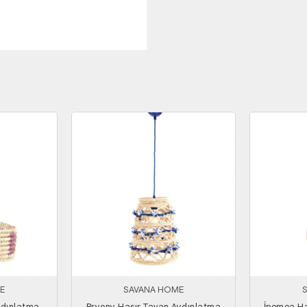
E
SAVANA HOME
ydınlatma
Bryony Hasır Tavan Aydınlatma
İpomea Ha