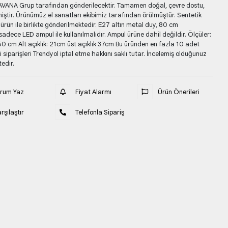
SAVANA Grup tarafından gönderilecektir. Tamamen doğal, çevre dostu,
iştir. Ürünümüz el sanatları ekibimiz tarafından örülmüştür. Sentetik
ün ile birlikte gönderilmektedir. E27 altın metal duy, 80 cm
sadece LED ampul ile kullanılmalıdır. Ampul ürüne dahil değildir. Ölçüler:
50 cm Alt açıklık: 21cm üst açıklık 37cm Bu üründen en fazla 10 adet
ki siparişleri Trendyol iptal etme hakkını saklı tutar. İncelemiş olduğunuz
tedir.
orum Yaz
Fiyat Alarmı
Ürün Önerileri
rşılaştır
Telefonla Sipariş