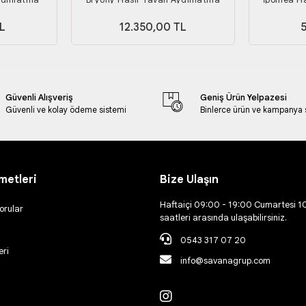
L
12.350,00 TL
Güvenli Alışveriş
Geniş Ürün Yelpazesi
Güvenli ve kolay ödeme sistemi
Binlerce ürün ve kampanya
metleri
Bize Ulaşın
Haftaiçi 09:00 - 19:00 Cumartesi 1
orular
saatleri arasında ulaşabilirsiniz.
0543 317 07 20
eri
info@savanagrup.com