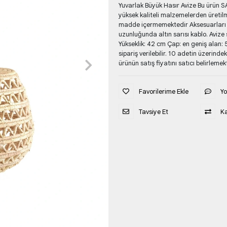
Yuvarlak Büyük Hasır Avize Bu ürün 
yüksek kaliteli malzemelerden üretilm
madde içermemektedir Aksesuarları ür
uzunluğunda altın sarısı kablo. Avize 
Yükseklik: 42 cm Çap: en geniş alan: 
sipariş verilebilir. 10 adetin üzerinde
ürünün satış fiyatını satıcı belirlemek
Favorilerime Ekle
Y
Tavsiye Et
Ka