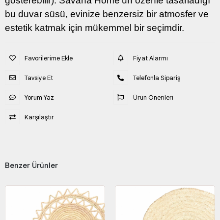
gösterebilir). Savana Home'un özenle tasarladığı
bu duvar süsü, evinize benzersiz bir atmosfer ve
estetik katmak için mükemmel bir seçimdir.
Favorilerime Ekle
Fiyat Alarmı
Tavsiye Et
Telefonla Sipariş
Yorum Yaz
Ürün Önerileri
Karşılaştır
Benzer Ürünler