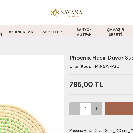
BANYO-
ÇAMAŞIR
AYDINLATMA
SEPETLER
N
MUTFAK
SEPETİ
Phoenix Hasır Duvar Süs
Ürün Kodu:
448-699-PSC
785,00 TL
Phoenix Hasır Duvar Süsü_ 40 cm _ Y