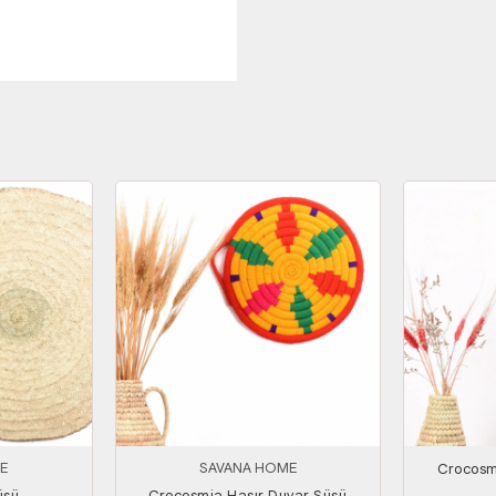
E
SAVANA HOME
Crocosm
üsü
Crocosmia Hasır Duvar Süsü