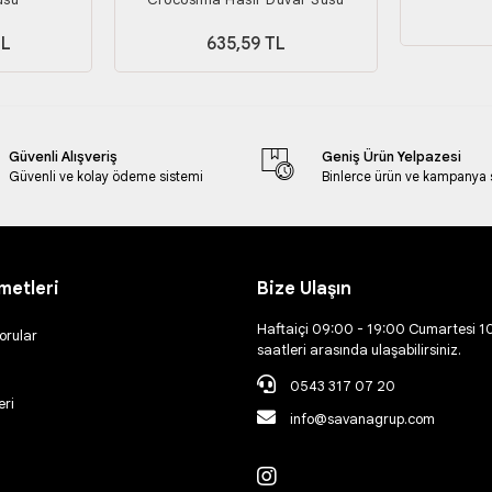
TL
635,59 TL
Güvenli Alışveriş
Geniş Ürün Yelpazesi
Güvenli ve kolay ödeme sistemi
Binlerce ürün ve kampanya
metleri
Bize Ulaşın
Haftaiçi 09:00 - 19:00 Cumartesi 1
orular
saatleri arasında ulaşabilirsiniz.
0543 317 07 20
eri
info@savanagrup.com