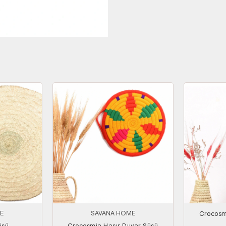
E
SAVANA HOME
Crocosm
üsü
Crocosmia Hasır Duvar Süsü