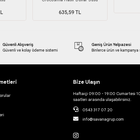
TL
635,59 TL
Güvenli Alışveriş
Geniş Ürün Yelpazesi
Güvenli ve kolay ödeme sistemi
Binlerce ürün ve kampanya
metleri
Bize Ulaşın
Haftaiçi 09:00 - 19:00 Cumartesi 1
orular
saatleri arasında ulaşabilirsiniz.
0543 317 07 20
eri
info@savanagrup.com