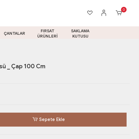
0
FIRSAT
SAKLAMA
ÇANTALAR
ÜRÜNLERİ
KUTUSU
üsü _ Çap 100 Cm
Sepete Ekle