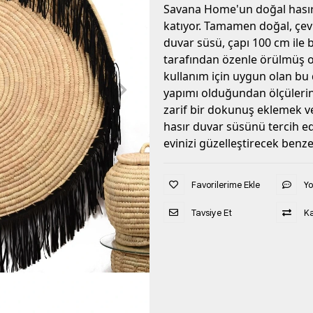
Savana Home'un doğal hasır 
katıyor. Tamamen doğal, çev
duvar süsü, çapı 100 cm ile 
tarafından özenle örülmüş 
kullanım için uygun olan bu
yapımı olduğundan ölçülerind
zarif bir dokunuş eklemek ve
hasır duvar süsünü tercih e
evinizi güzelleştirecek benze
Favorilerime Ekle
Y
Tavsiye Et
Ka