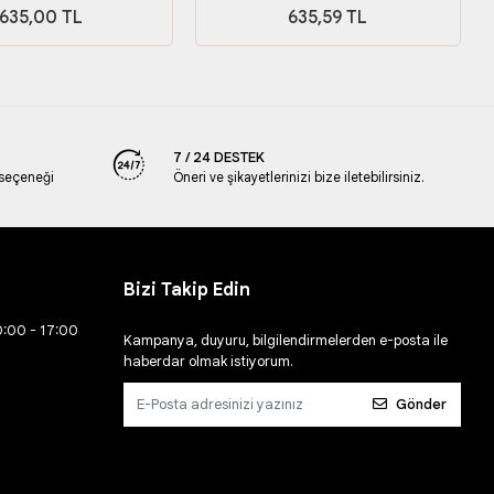
635,00 TL
635,59 TL
7 / 24 DESTEK
 seçeneği
Öneri ve şikayetlerinizi bize iletebilirsiniz.
Bizi Takip Edin
0:00 - 17:00
Kampanya, duyuru, bilgilendirmelerden e-posta ile
haberdar olmak istiyorum.
Gönder