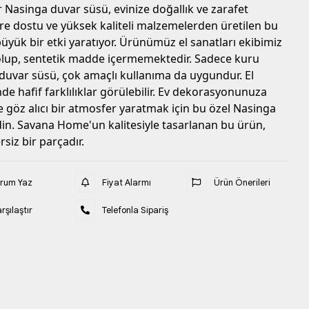
Nasinga duvar süsü, evinize doğallık ve zarafet
re dostu ve yüksek kaliteli malzemelerden üretilen bu
büyük bir etki yaratıyor. Ürünümüz el sanatları ekibimiz
olup, sentetik madde içermemektedir. Sadece kuru
 duvar süsü, çok amaçlı kullanıma da uygundur. El
e hafif farklılıklar görülebilir. Ev dekorasyonunuza
 göz alıcı bir atmosfer yaratmak için bu özel Nasinga
din. Savana Home'un kalitesiyle tasarlanan bu ürün,
rsiz bir parçadır.
orum Yaz
Fiyat Alarmı
Ürün Önerileri
rşılaştır
Telefonla Sipariş