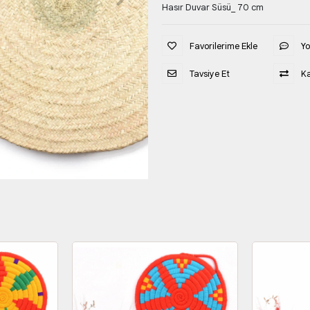
Hasır Duvar Süsü_ 70 cm
Favorilerime Ekle
Y
Tavsiye Et
Ka