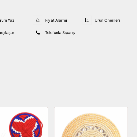
orum Yaz
Fiyat Alarmı
Ürün Önerileri
rşılaştır
Telefonla Sipariş