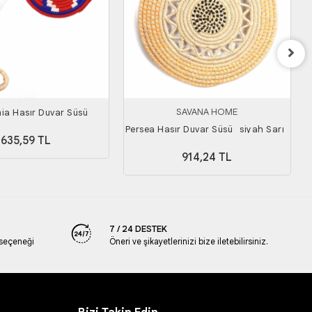
SAVANA HOME
ia Hasır Duvar Süsü
Persea Hasır Duvar Süsü_ siyah Sarı_
635,59 TL
40 cm
914,24 TL
7 / 24 DESTEK
 seçeneği
Öneri ve şikayetlerinizi bize iletebilirsiniz.