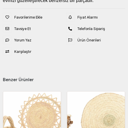
evinizi güzelleştirecek benzersiz bir parçadır.
Favorilerime Ekle
Fiyat Alarmı
Tavsiye Et
Telefonla Sipariş
Yorum Yaz
Ürün Önerileri
Karşılaştır
Benzer Ürünler