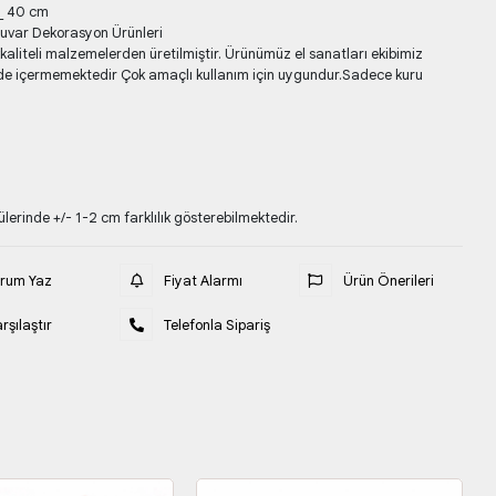
ı_ 40 cm
uvar Dekorasyon Ürünleri
liteli malzemelerden üretilmiştir. Ürünümüz el sanatları ekibimiz
de içermemektedir Çok amaçlı kullanım için uygundur.Sadece kuru
erinde +/- 1-2 cm farklılık gösterebilmektedir.
orum Yaz
Fiyat Alarmı
Ürün Önerileri
rşılaştır
Telefonla Sipariş