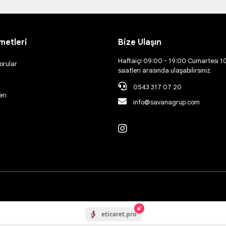
metleri
Bize Ulaşın
Haftaiçi 09:00 - 19:00 Cumartesi 1
orular
saatleri arasında ulaşabilirsiniz.
0543 317 07 20
eri
info@savanagrup.com
eticaret.pro