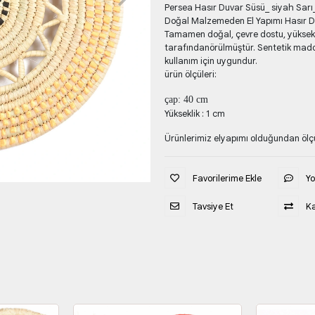
Persea Hasır Duvar Süsü_ siyah Sar
Doğal Malzemeden El Yapımı Hasır D
Tamamen doğal, çevre dostu, yüksekka
tarafındanörülmüştür. Sentetik mad
kullanım için uygundur.
ürün ölçüleri:
çap: 40 cm
Yükseklik : 1 cm
Ürünlerimiz elyapımı olduğundan ölçül
Favorilerime Ekle
Y
Tavsiye Et
Ka