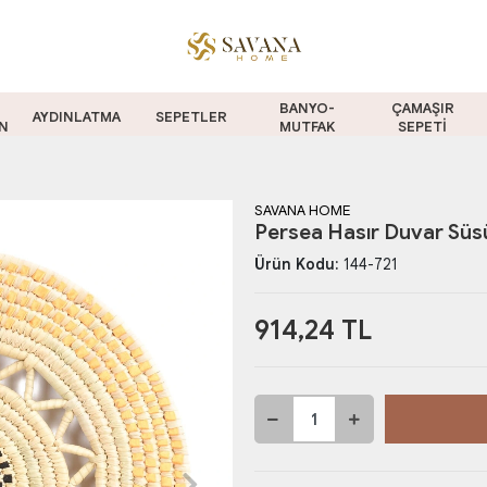
BANYO-
ÇAMAŞIR
AYDINLATMA
SEPETLER
N
MUTFAK
SEPETİ
SAVANA HOME
Persea Hasır Duvar Süsü
Ürün Kodu:
144-721
914,24 TL